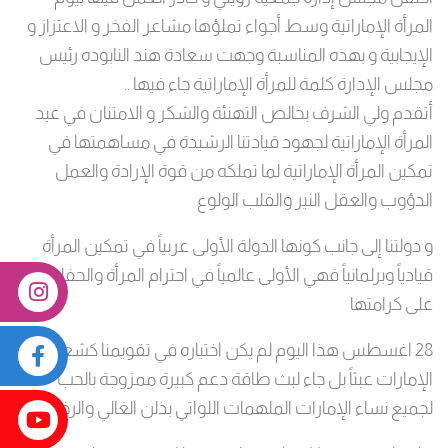
المرأة الإماراتية وسط أجواء تملؤها مشاعر الفخر و الاعتزاز و
الإيجابية و بهذه المناسبة وجهت سعادة هند النابوده رئيس
مجلس الإدارة كلمة للمرأة الإماراتية جاء فيها ..
أتقدم ولي الشرف بخالص التهنئة والشكر و الامتنان في عيد
المرأة الإماراتية لجهود قيادتنا الرشيدة في مساهمتها في
تمكين المرأة الإماراتية لما تملكه من قوة الإرادة والعمل
الدؤوب والعقل النير والقلب الولوع
و دولتنا إلى جانب كونها الدولة الأولى عربياً في تمكين المرأة
قيادياً وبرلمانياً فهي الأولى عالمياً في احترام المرأة والحفاظ
على كرامتها
28 اغسطس هذا اليوم لم يكن اختياره في تقويمنا كشعب
الإمارات عبثاً بل جاء لبث طاقة دعم كبيرة ممزوجة بالحب
لجميع نساء الإمارات الملهمات اللواتي بذلن الغالي والرخيص