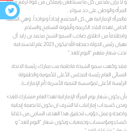
و لا يزلن يقدمن كل ما يستطعن ويملكن من قوة لرفع مكانة
المرأة والوطن على حد سواء…
فالمرأة الإماراتية هي كل المجتمع إيجاداً وتواجداً.. وهي السيف
الحامي لهذه البلاد الكريمة وأيقونة التسامح والسلام..
وانطلاقاً من اطلاق صاحب السمو الشيخ محمد بن زايد آل
نهيان رئيس الدولة حفظه الله ليكون 2023 عام للاستدامة
تحت شعار ملهم “اليوم للغد ”
فقد وجّهت سمو الشيخة فاطمة بنت مبارك، رئيسة الاتحاد
النسائي العام رئيسة المجلس الأعلى للأمومة والطفولة
الرئيسة الأعلى لمؤسسة التنمية الأسرية (أم الإمارات)،
بأن يكون شعار يوم المرأة الإماراتية لهذا العام «نتشارك للغد»
ونحن كسيدات إماراتيات لنا الشرف ان يكون لنا بصمة إيجابية
واضحة وعمل دؤوب لتحقيق هذا الهدف السامي من خلالنا
كنساء ومؤسسات وجمعيات ويكون شعار “اليوم للغد” و
شعار ” نتشارك للغد ”