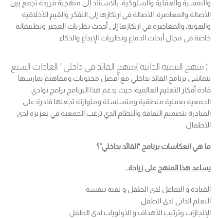
والنفسية والعقلية والسلوكية، بالاستناد إلى منهجية فريدة تجمع بين
الأصالة والمعاصرة، الأصالة في ارتكازها إلى التفكر والقيم الأخلاقية
والهوية، والمعاصرة في ارتكازها إلى أحدث نظريات العصر وتطبيقاته
خاصة في مجال أبحاث الدماغ ونظريات الإبداع والذكاء.
( منهج التنمية الذاتية )منهج القائد في داخلي " العادات السبع
يتماشى برنامج القائد بداخلي مع أفضل محتويات ومفاهيم يمارسها
قادة أفكار التعليم العالمية؛ حيث يدعم هذا البرنامج برامج نوادي
الجمعية بعملية منطقية ومتسلسلة ومتوازنة تجعلها قادرة على
المبادرة بتصميم الثقافة والنظام الذي ترغب الجمعية في تعزيزه لدى
الاطفال
ما هي انعكاسات برنامج “القائد بداخلي”؟
يساعد هذا المنهج على زيادة
..
القيادة و التفاعل لدى الطفل و ثقته بنفسه
التعلم الذاتي لدى الطفل
الإنجازات وترتيب الأهداف و الأولويات لدى الطفل