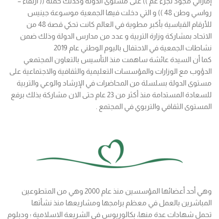
إماراتي مجود لجزء عمّ )) على مستوى الدولة وكذلك حملة (( ارتقاء –
رواسي وطن 48 )) و التي دخلت فيها الجمعية موسوعة جينيس
للأرقام القياسية بأكبر مطوية في العالم كانت تحكي قصة 48 من
الاتحاد بمشاركة وزارة التربية و عدد من مدارس الدولة وذلك ضمن
نشاطات الجمعية في الاحتفال باليوم الوطني عام 2019
كما أن السيدة عائشة ساهمت منذ التأسيس بالتعاون المجتمعي
الدؤوب مع الوزارات والمؤسسات التعليمية والثقافية والاجتماعية على
مستوى الدولة بسلسلة من المحاضرات في الإرشاد والوعي والتربية
للسعادة المستدامة منذ أكثر من 23 عام حتى الان مشاركة بذلك برفع
المستوى الثقافي والتربوي في المجتمع .
وهي أحد أعضائها المؤسسين منذ عام 2000 وهي من المتطوعين
المباشرين بالعمل في معظم برامجها ومشاريعها منذ نشأتها
تحمل شهادات عدة منها، بكالوريوس في الشريعة الاسلامية ؛ ودبلوم