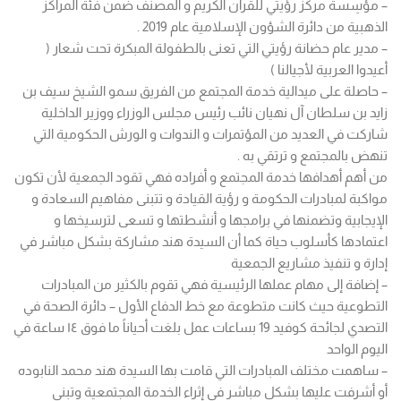
– مؤسِسة مركز رؤيتي للقرآن الكريم و المصنف ضمن فئة المراكز
الذهبية من دائرة الشؤون الإسلامية عام 2019 .
– مدير عام حضانة رؤيتي التي تعنى بالطفولة المبكرة تحت شعار (
أعيدوا العربية لأجيالنا )
– حاصلة على ميدالية خدمة المجتمع من الفريق سمو الشيخ سيف بن
زايد بن سلطان آل نهيان نائب رئيس مجلس الوزراء ووزير الداخلية
شاركت في العديد من المؤتمرات و الندوات و الورش الحكومية التي
تنهض بالمجتمع و ترتقي به .
من أهم أهدافها خدمة المجتمع و أفراده فهي تقود الجمعية لأن تكون
مواكبة لمبادرات الحكومة و رؤية القيادة و تتبنى مفاهيم السعادة و
الإيجابية وتضمنها في برامجها و أنشطتها و تسعى لترسيخها و
اعتمادها كأسلوب حياة كما أن السيدة هند مشاركة بشكل مباشر في
إدارة و تنفيذ مشاريع الجمعية
– إضافة إلى مهام عملها الرئيسية فهي تقوم بالكثير من المبادرات
التطوعية حيث كانت متطوعة مع خط الدفاع الأول – دائرة الصحة في
التصدي لجائحة كوفيد 19 بساعات عمل بلغت أحياناً ما فوق ١٤ ساعة في
اليوم الواحد
– ساهمت مختلف المبادرات التي قامت بها السيدة هند محمد النابوده
أو أشرفت عليها بشكل مباشر في إثراء الخدمة المجتمعية وتبني