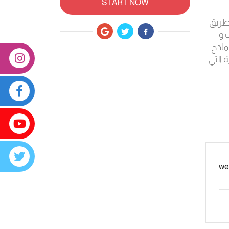
START NOW
 طريق
 و
ماذج
 التي