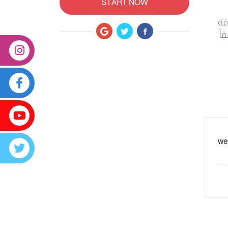
START NOW
قة
اً