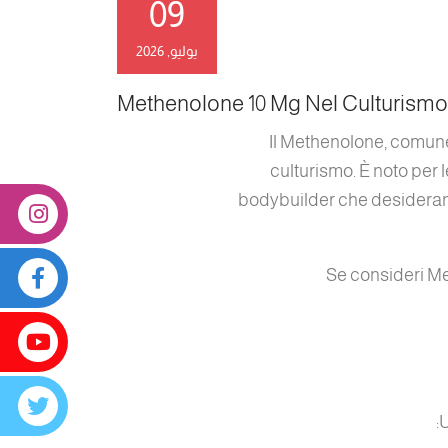
09
يوليو, 2026
Methenolone 10 Mg Nel Culturism
Il Methenolone, comune
culturismo. È noto per
bodybuilder che desiderano 
Se consideri Me
U